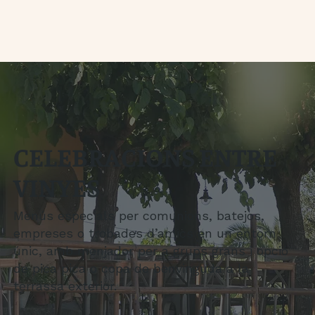
CELEBRACIONS ENTRE
VINYES
Menús especials per comunions, batejos,
empreses o trobades d’amics en un entorn
únic, amb menjador per a grups grans i opció
de pica pica o copa de benvinguda a la
terrassa exterior.