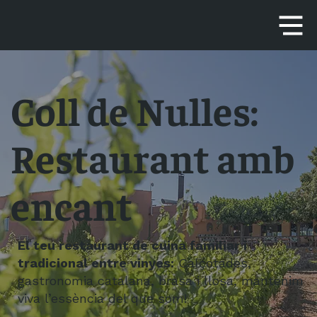
Coll de Nulles:
Restaurant amb
encant
El teu restaurant de cuina familiar i
tradicional entre vinyes:
Calçotades,
gastronomia catalana, brasa i llosa, mantenim
viva l’essència del que som!